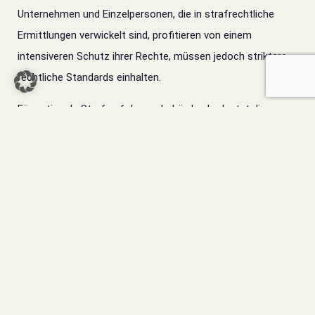
Unternehmen und Einzelpersonen, die in strafrechtliche
Ermittlungen verwickelt sind, profitieren von einem
intensiveren Schutz ihrer Rechte, müssen jedoch striktere
rechtliche Standards einhalten.
Für nationale Strafverfolgungsbehörden bedeutet dies,
dass sie ihre Ermittlungspraktiken an die Vorgaben des
EuGH anpassen müssen, um vor Gericht bestehen zu
können. Diese Anforderungen erhöhen zwar den Aufwand,
bieten jedoch die Möglichkeit, die Qualität und Fairness von
Strafverfahren in der EU zu verbessern.
Der EuGH wird auch künftig eine zentrale Rolle bei der
Weiterentwicklung des Wirtschaftsstrafrechts spielen,
wobei der Schutz der Grundrechte weiterhin im Mittelpunkt
steht – ein bedeutender Schritt für ein gerechtes und