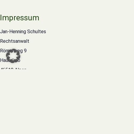
Impressum
Jan-Henning Schultes
Rechtsanwalt
Römerweg 9
Haus-Loo
46519 Alpen
Kontakt
Telefon: 02821 / 89935280
Telefax: 02821 / 8993510
E-Mail: info@Schultes-Recht.de